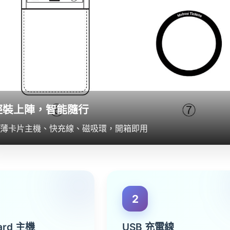
輕裝上陣，智能隨行
薄卡片主機、快充線、磁吸環，開箱即用
2
Card 主機
USB 充電線