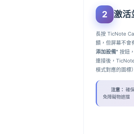
2
激活
長按 TicNote 
饋，但屏幕不會
添加設備"
按鈕，
連接後，TicN
模式對應的圖標
注意：
確保
免障礙物遮擋