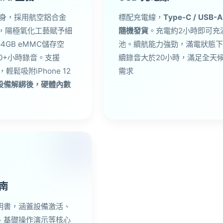
機身，採用航空鋁合金
標配充電線，
Type-C / USB-
型，陽極氧化工藝賦予細
隨機發貨
。充電約2小時即可充
4GB eMMC儲存空
池。續航能力強勁，滿電狀態下
0+小時錄音。支援
續錄音大於20小時，滿足全天
，輕鬆吸附iPhone 12
需求
設備解綁後，硬體內數
南
明書，涵蓋設備激活、
定、基礎操作演示等核心