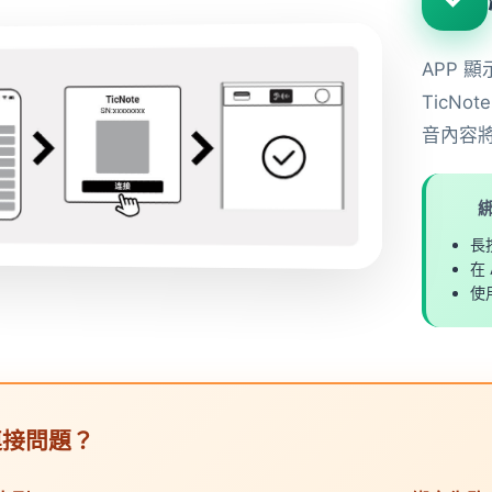
APP 
TicN
音內容將
長
在
使
連接問題？