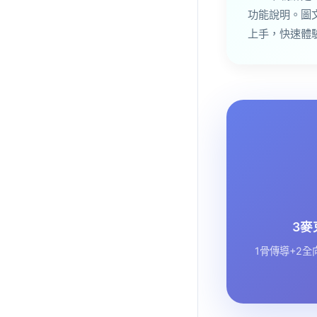
功能說明。圖
上手，快速體驗
3麥
1骨傳導+2