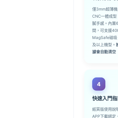
僅3mm超薄
CNC一體成
膩手感。內置6
間，可支援40
MagSafe磁吸
及以上機型。
據會自動清空
4
快速入門指
紙質版使用說
APP下載綁