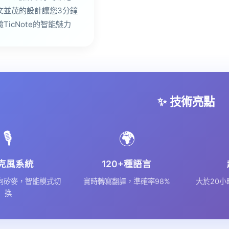
文並茂的設計讓您3分鐘
TicNote的智能魅力
✨ 技術亮點
🎙️
🌍
克風系統
120+種語言
全向矽麥，智能模式切
實時轉寫翻譯，準確率98%
大於20小
換