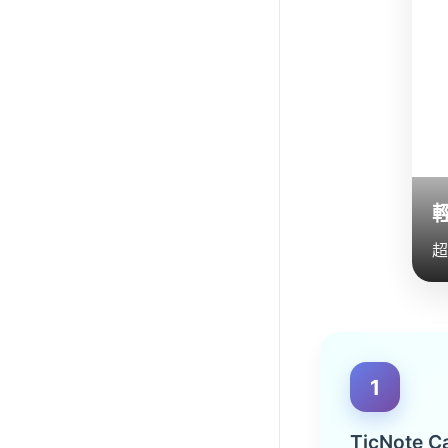
超
1
TicNote 