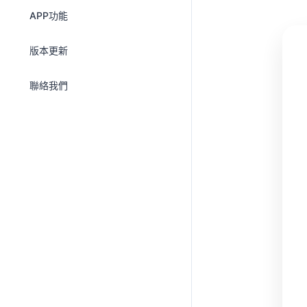
設備綁定
配件清單
APP功能
使用指南
設備綁定
專業錄音
版本更新
常見問題
使用指南
AI 內容整理
聯絡我們
常見問題
項目與Shadow