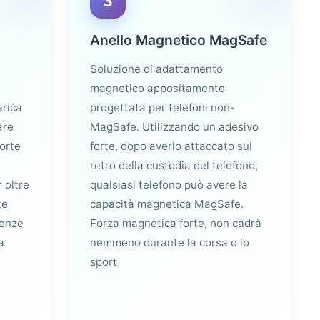
3
Anello Magnetico MagSafe
Soluzione di adattamento
magnetico appositamente
arica
progettata per telefoni non-
are
MagSafe. Utilizzando un adesivo
orte
forte, dopo averlo attaccato sul
retro della custodia del telefono,
 oltre
qualsiasi telefono può avere la
te
capacità magnetica MagSafe.
genze
Forza magnetica forte, non cadrà
a
nemmeno durante la corsa o lo
sport