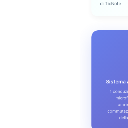
di TicNote
Sistema 
1 conduz
microfo
omnid
commutazio
dell