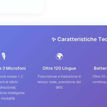
✨ Caratteristiche Te
🎙️
🌍
a 3 Microfoni
Oltre 120 Lingue
Batter
ione ossea + 2
Trascrizione e traduzione in
Oltre 20 
ni al silicio
tempo reale, precisione del
continua,
irezionali,
98%
ne intelligente
a modalità