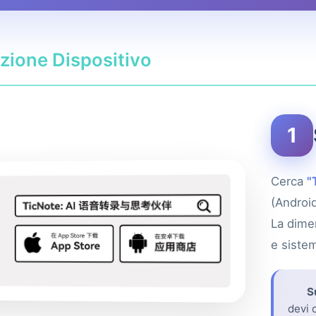
zione Dispositivo
1
Cerca
"
(Android
La dime
e siste
S
devi 