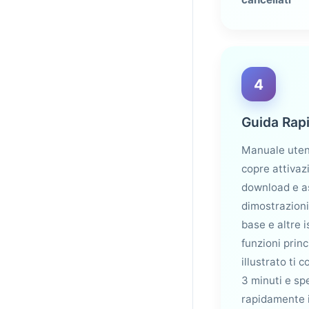
4
Guida Rap
Manuale uten
copre attivazi
download e a
dimostrazioni
base e altre i
funzioni princi
illustrato ti c
3 minuti e sp
rapidamente i