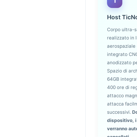
1
Host TicN
Corpo ultra-s
realizzato in 
aerospaziale
integrato CN
anodizzato pe
Spazio di ar
64GB integrat
400 ore di re
attacco magn
attacca facil
successivi.
Do
dispositivo, 
verranno au
cancellati