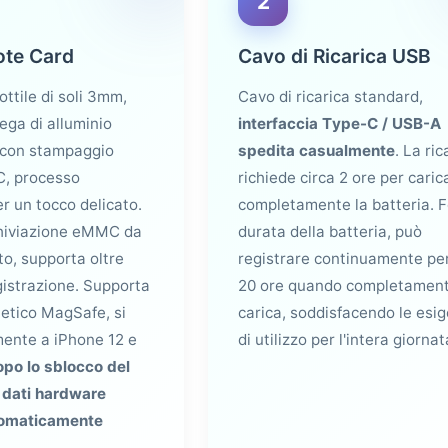
2
ote Card
Cavo di Ricarica USB
ottile di soli 3mm,
Cavo di ricarica standard,
lega di alluminio
interfaccia Type-C / USB-A
 con stampaggio
spedita casualmente
. La ric
C, processo
richiede circa 2 ore per caric
r un tocco delicato.
completamente la batteria. F
chiviazione eMMC da
durata della batteria, può
o, supporta oltre
registrare continuamente per
gistrazione. Supporta
20 ore quando completamen
etico MagSafe, si
carica, soddisfacendo le esi
mente a iPhone 12 e
di utilizzo per l'intera giornat
po lo sblocco del
i dati hardware
tomaticamente