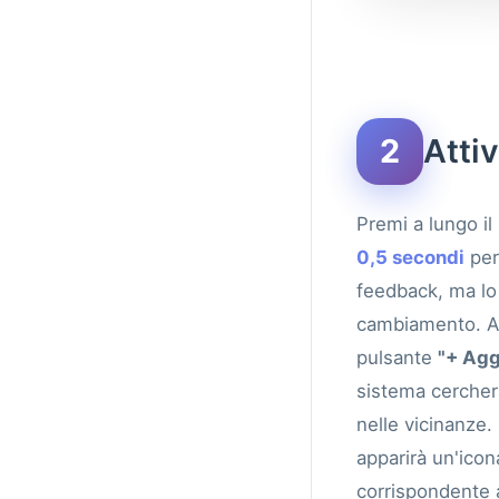
2
Atti
Premi a lungo il
0,5 secondi
per 
feedback, ma lo
cambiamento. A q
pulsante
"+ Agg
sistema cercher
nelle vicinanze
apparirà un'icon
corrispondente a